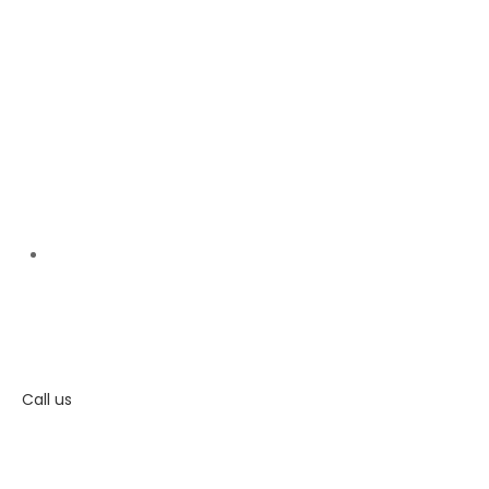
Contact
Call us
+91 95600 73151